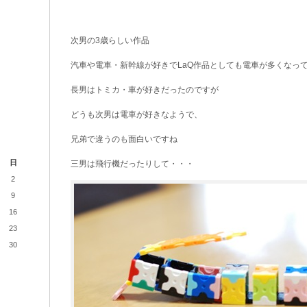
次男の3歳らしい作品
汽車や電車・新幹線が好きでLaQ作品としても電車が多くなっ
長男はトミカ・車が好きだったのですが
どうも次男は電車が好きなようで、
兄弟で違うのも面白いですね
日
三男は飛行機だったりして・・・
2
9
16
23
30