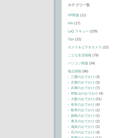
カテゴリ一覧
HP関連
(11)
Info
(17)
LaQ ラキュー
(229)
Tips
(22)
カメラ＆ビデオカメラ
(22)
こども生活情報
(79)
パソコン関連
(34)
地点情報
(96)
三重のおでかけ
(3)
京都のおでかけ
(3)
兵庫のおでかけ
(7)
和歌山のおでかけ
(4)
大阪のおでかけ
(51)
奈良のおでかけ
(4)
岐阜のおでかけ
(1)
徳島のおでかけ
(1)
東京のおでかけ
(2)
滋賀のおでかけ
(2)
石川のおでかけ
(3)
長野のおでかけ
(11)