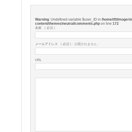
Warning
: Undefined variable $user_ID in
/home/tftl/mogeri
content/themes/neutral/comments.php
on line
172
名前
( 必須 )
メールアドレス
( 必須 ) - 公開されません -
URL